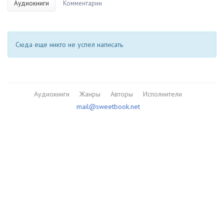
Аудиокниги
Комментарии
Сюда еще никто не успел написать
Аудиокниги
Жанры
Авторы
Исполнители
mail@sweetbook.net