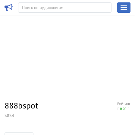
888bspot
Рейтинг
0.00
888B