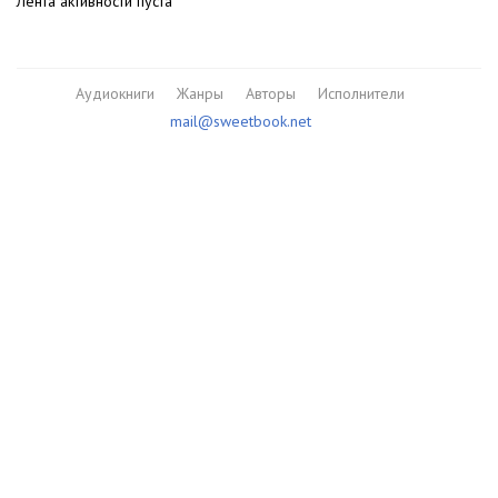
Лента активности пуста
Аудиокниги
Жанры
Авторы
Исполнители
mail@sweetbook.net