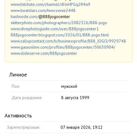
www.bitchute.com/channel/dHxHPGq2R4a9
www.beatstars.com/tworzenie2448
hashnode.com/
@888jogocenter
skitterphoto.com/photographers/2082326/888-jogo
www.divephotoguide.com/user/888jogocenter1
888jogocenter.blogspot.com/2026/01/888-jogo.html
www.callupcontact.com/b/businessprofile/888_JOGO/9929748
www.gaiaonline.com/profiles/888jogocenter/50630904/
www.slideserve.com/888jogocenter
Личное
Пол:
мужской
Дата рождения:
8 августа 1999
Активность
Зарегистрирован:
07 января 2026, 19:12