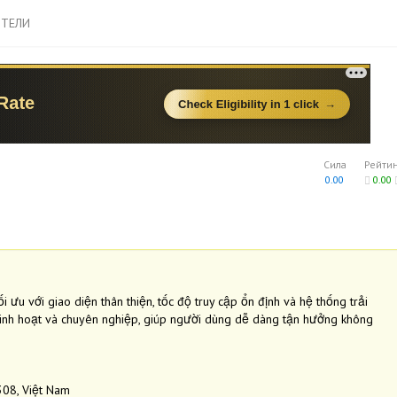
ТЕЛИ
Сила
Рейти
0.00
0.00
ối ưu với giao diện thân thiện, tốc độ truy cập ổn định và hệ thống trải
linh hoạt và chuyên nghiệp, giúp người dùng dễ dàng tận hưởng không
308, Việt Nam