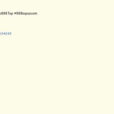
ao888Top #888topuscom
4694049
7