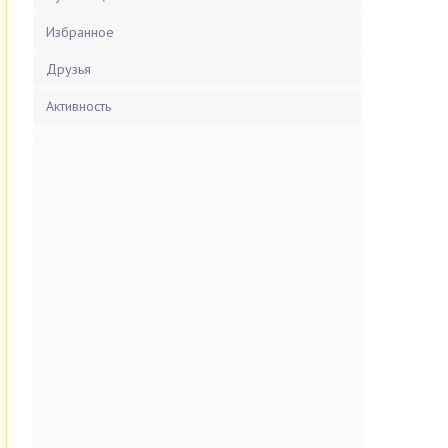
Избранное
Друзья
Активность