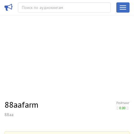
88aafarm
Рейтинг
0.00
88aa