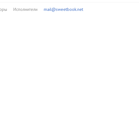
торы
Исполнители
mail@sweetbook.net