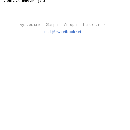
Лента активности пуста
Аудиокниги
Жанры
Авторы
Исполнители
mail@sweetbook.net