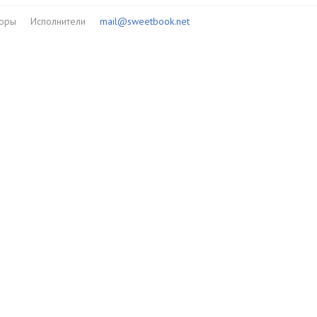
торы
Исполнители
mail@sweetbook.net