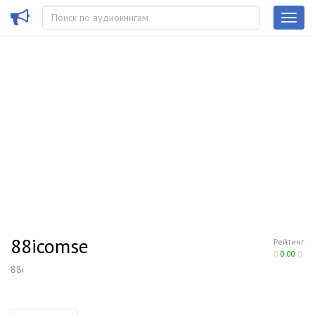
88icomse
Рейтинг
0.00
88i