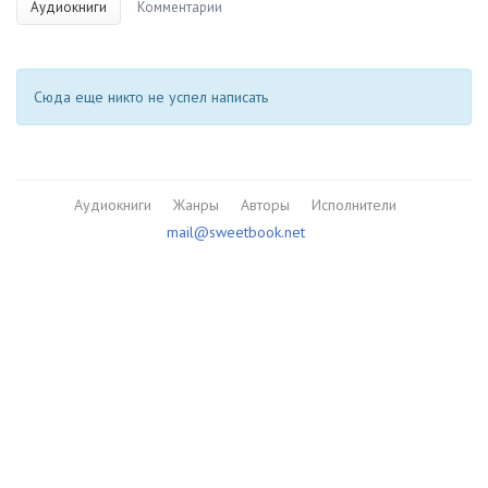
Аудиокниги
Комментарии
Сюда еще никто не успел написать
Аудиокниги
Жанры
Авторы
Исполнители
mail@sweetbook.net