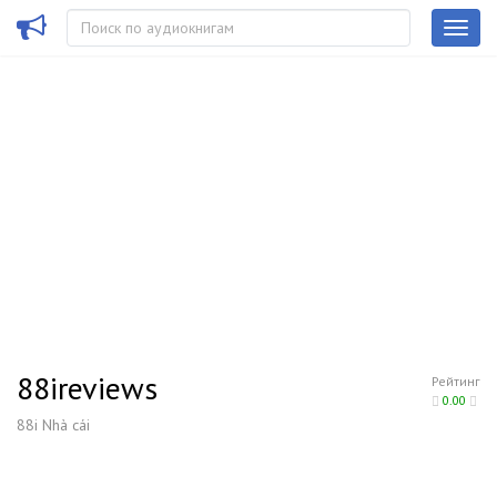
88ireviews
Рейтинг
0.00
88i Nhà cái