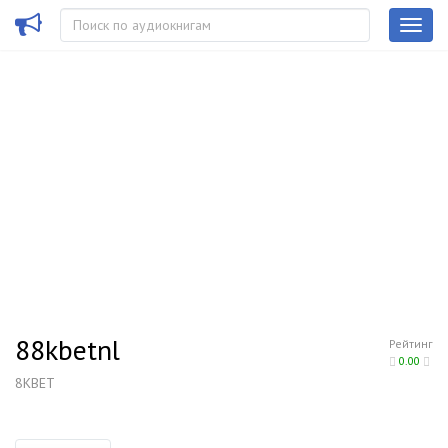
88kbetnl
Рейтинг
0.00
8KBET