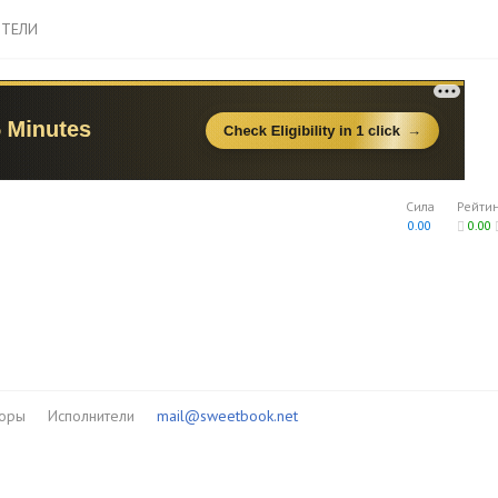
ТЕЛИ
Сила
Рейти
0.00
0.00
торы
Исполнители
mail@sweetbook.net