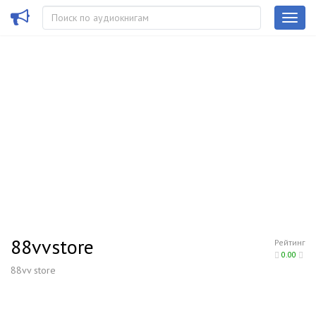
88vvstore
Рейтинг
0.00
88vv store