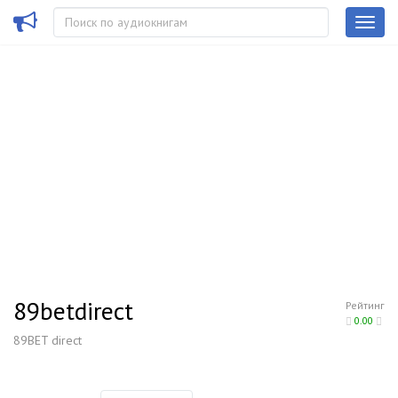
89betdirect
Рейтинг
0.00
89BET direct