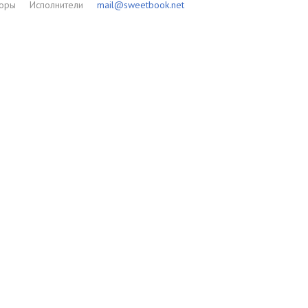
торы
Исполнители
mail@sweetbook.net