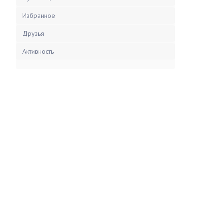
Избранное
Друзья
Активность