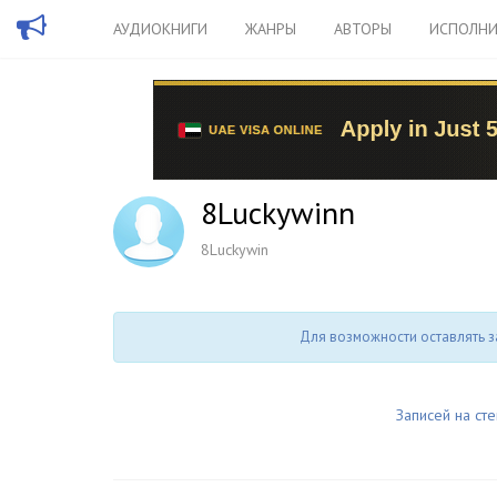
АУДИОКНИГИ
ЖАНРЫ
АВТОРЫ
ИСПОЛНИ
8Luckywinn
8Luckywin
Для возможности оставлять з
Записей на сте