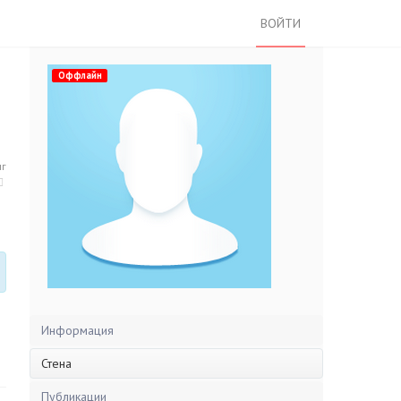
ВОЙТИ
Оффлайн
нг
Информация
Стена
Публикации