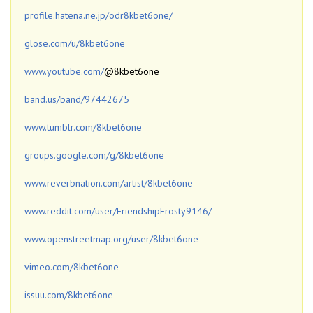
profile.hatena.ne.jp/odr8kbet6one/
glose.com/u/8kbet6one
www.youtube.com/
@8kbet6one
band.us/band/97442675
www.tumblr.com/8kbet6one
groups.google.com/g/8kbet6one
www.reverbnation.com/artist/8kbet6one
www.reddit.com/user/FriendshipFrosty9146/
www.openstreetmap.org/user/8kbet6one
vimeo.com/8kbet6one
issuu.com/8kbet6one