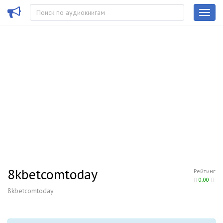
8kbetcomtoday
Рейтинг
0.00
8kbetcomtoday