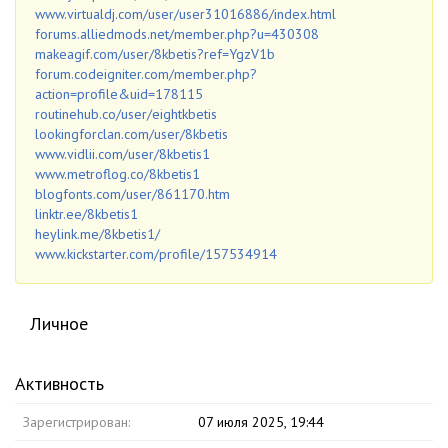
www.virtualdj.com/user/user31016886/index.html
forums.alliedmods.net/member.php?u=430308
makeagif.com/user/8kbetis?ref=YgzV1b
forum.codeigniter.com/member.php?
action=profile&uid=178115
routinehub.co/user/eightkbetis
lookingforclan.com/user/8kbetis
www.vidlii.com/user/8kbetis1
www.metroflog.co/8kbetis1
blogfonts.com/user/861170.htm
linktr.ee/8kbetis1
heylink.me/8kbetis1/
www.kickstarter.com/profile/157534914
Личное
Активность
Зарегистрирован:
07 июля 2025, 19:44