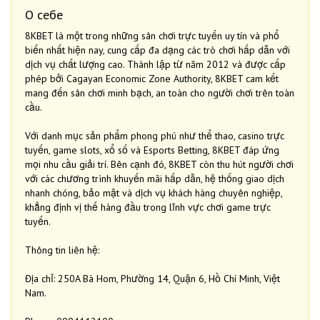
О себе
8KBET là một trong những sân chơi trực tuyến uy tín và phổ
biến nhất hiện nay, cung cấp đa dạng các trò chơi hấp dẫn với
dịch vụ chất lượng cao. Thành lập từ năm 2012 và được cấp
phép bởi Cagayan Economic Zone Authority, 8KBET cam kết
mang đến sân chơi minh bạch, an toàn cho người chơi trên toàn
cầu.
Với danh mục sản phẩm phong phú như thể thao, casino trực
tuyến, game slots, xổ số và Esports Betting, 8KBET đáp ứng
mọi nhu cầu giải trí. Bên cạnh đó, 8KBET còn thu hút người chơi
với các chương trình khuyến mãi hấp dẫn, hệ thống giao dịch
nhanh chóng, bảo mật và dịch vụ khách hàng chuyên nghiệp,
khẳng định vị thế hàng đầu trong lĩnh vực chơi game trực
tuyến.
Thông tin liên hệ:
Địa chỉ: 250A Bà Hom, Phường 14, Quận 6, Hồ Chí Minh, Việt
Nam.