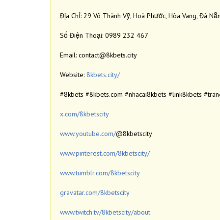
Địa Chỉ: 29 Võ Thành Vỹ, Hoà Phước, Hòa Vang, Đà Nẵ
Số Điện Thoại: 0989 232 467
Email: contact@8kbets.city
Website:
8kbets.city/
#8kbets #8kbets.com #nhacai8kbets #link8kbets #tra
x.com/8kbetscity
www.youtube.com/
@8kbetscity
www.pinterest.com/8kbetscity/
www.tumblr.com/8kbetscity
gravatar.com/8kbetscity
www.twitch.tv/8kbetscity/about