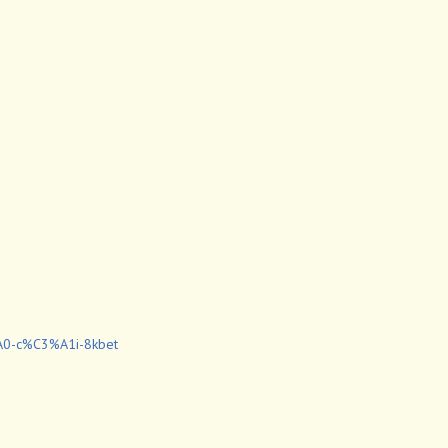
A0-c%C3%A1i-8kbet