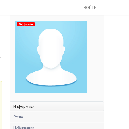
ВОЙТИ
Оффлайн
нг
Информация
Стена
Публикации