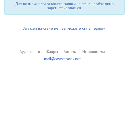
Для возможности оставлять записи на стене необходимо
зарегистрироваться.
Записей на стене нет, вы можете стать первым!
Аудиокниги
Жанры
Авторы
Исполнители
mail@sweetbook.net