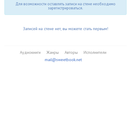
Для возможности оставлять записи на стене необходимо
зарегистрироваться.
Записей на стене нет, вы можете стать первым!
Аудиокниги
Жанры
Авторы
Исполнители
mail@sweetbook.net