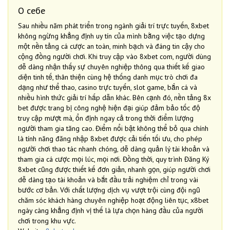
О себе
Sau nhiều năm phát triển trong ngành giải trí trực tuyến, 8xbet
không ngừng khẳng định uy tín của mình bằng việc tạo dựng
một nền tảng cá cược an toàn, minh bạch và đáng tin cậy cho
cộng đồng người chơi. Khi truy cập vào 8xbet com, người dùng
dễ dàng nhận thấy sự chuyên nghiệp thông qua thiết kế giao
diện tinh tế, thân thiện cùng hệ thống danh mục trò chơi đa
dạng như thể thao, casino trực tuyến, slot game, bắn cá và
nhiều hình thức giải trí hấp dẫn khác. Bên cạnh đó, nền tảng 8x
bet được trang bị công nghệ hiện đại giúp đảm bảo tốc độ
truy cập mượt mà, ổn định ngay cả trong thời điểm lượng
người tham gia tăng cao. Điểm nổi bật không thể bỏ qua chính
là tính năng đăng nhập 8xbet được cải tiến tối ưu, cho phép
người chơi thao tác nhanh chóng, dễ dàng quản lý tài khoản và
tham gia cá cược mọi lúc, mọi nơi. Đồng thời, quy trình Đăng Ký
8xbet cũng được thiết kế đơn giản, nhanh gọn, giúp người chơi
dễ dàng tạo tài khoản và bắt đầu trải nghiệm chỉ trong vài
bước cơ bản. Với chất lượng dịch vụ vượt trội cùng đội ngũ
chăm sóc khách hàng chuyên nghiệp hoạt động liên tục, x8bet
ngày càng khẳng định vị thế là lựa chọn hàng đầu của người
chơi trong khu vực.