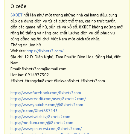
О себе
8XBET
nổi lên như một trong những nhà cái hàng đầu, cung
cấp đa dạng dịch vụ từ cá cược thể thao, casino trực tuyến,
đến các game nổ hũ, bắn cá và xổ số. 8XBET không ngừng mở
rộng hệ thống và nâng cao chất lượng dịch vụ để phục vụ
cộng đồng người chơi Việt Nam một cách tốt nhất.
Thông tin liên hệ
Website:
https://8xbets2.com/
Địa chỉ: 12 D. Diên Nghệ, Tam Phước, Biên Hòa, Đồng Nai, Việt
Nam
Email: 8xbets2com@gmail.com
Hotline: 0914977302
#8xbet #trangchu8xbet #linkvao8xbet #8xbets2com
https://www.facebook.com/8xbets2com
https://www.reddit.com/user/8xbets2com/
https://www.youtube.com/@8xbets2com
https://x.com/Xbet887143
https://www.twitch.tv/8xbets2com
https://medium.com/@8xbets2com
https://www.pinterest.com/8xbets2com/