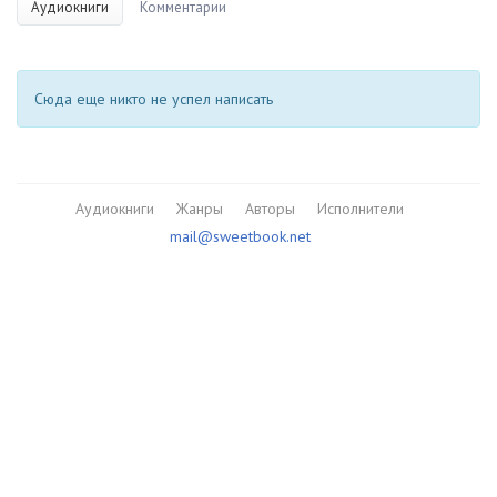
Аудиокниги
Комментарии
Сюда еще никто не успел написать
Аудиокниги
Жанры
Авторы
Исполнители
mail@sweetbook.net