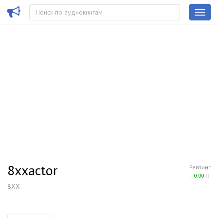
8xxactor
Рейтинг
0.00
8XX