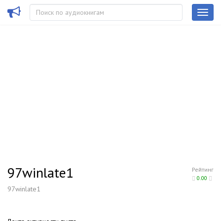
97winlate1
Рейтинг
0.00
97winlate1