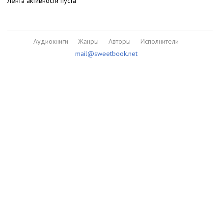
Лента активности пуста
Аудиокниги
Жанры
Авторы
Исполнители
mail@sweetbook.net