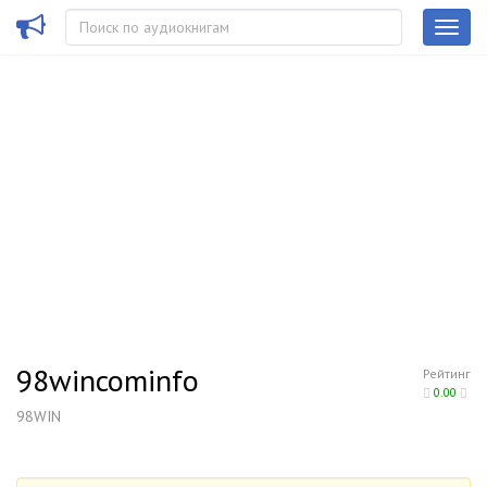
98wincominfo
Рейтинг
0.00
98WIN