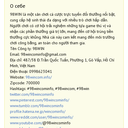
О себе
98WIN là một sân chơi cá cược trực tuyến đổi thưởng nổi bật,
cung cấp hệ sinh thái đa dạng với nhiều trò chơi hấp dẫn.
Người chơi có cơ hội trải nghiệm những tựa game thú vị và
nhận các phần thưởng giá trị lớn, mang đến cơ hội trúng tiền
thưởng cực khủng. Nhà cái này cam kết mang đến môi trường
chơi công bằng, an toàn cho người tham gia.
Tên Công ty: 98WIN
Email: 98wincominfo@gmail.com
Địa chỉ: 487/38 Đ.Trần Quốc Tuấn, Phường 1, Gò Vấp, Hồ Chí
Minh, Việt Nam
Điện thoại: 0998623041
Website:
98wincom.info/
Zipcode: 700000
Hashtags: #98wincominfo, #98wincom, #98win
twitter.com/98wincominfo
www.pinterest.com/98wincominfo/
www.tumblr.com/98wincominfo
profile.hatena.ne.jp/wincominfo/
www.reddit.com/user/98wincominfo/
www.youtube.com/
@98wincominfo