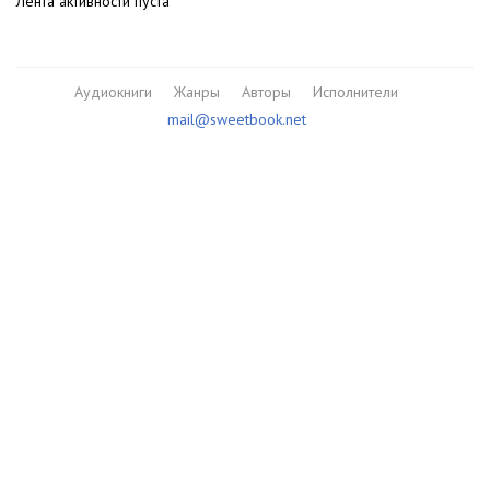
Лента активности пуста
Аудиокниги
Жанры
Авторы
Исполнители
mail@sweetbook.net