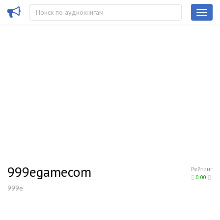
999egamecom
Рейтинг
0.00
999e