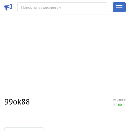
99ok88
Рейтинг
0.00