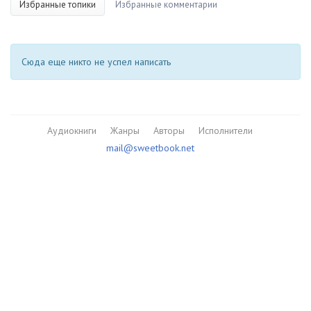
Избранные топики
Избранные комментарии
Сюда еще никто не успел написать
Аудиокниги
Жанры
Авторы
Исполнители
mail@sweetbook.net