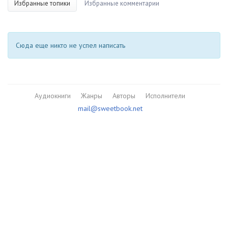
Избранные топики
Избранные комментарии
Сюда еще никто не успел написать
Аудиокниги
Жанры
Авторы
Исполнители
mail@sweetbook.net