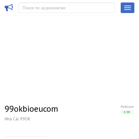
99okbioeucom
Рейтинг
0.00
Nhà Cái 99OK