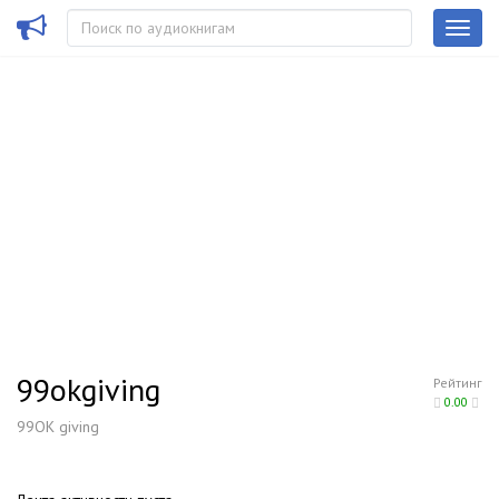
99okgiving
Рейтинг
0.00
99OK giving