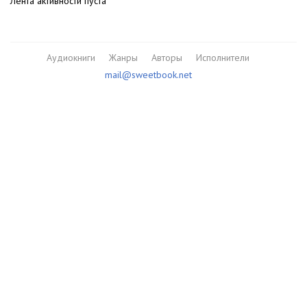
Лента активности пуста
Аудиокниги
Жанры
Авторы
Исполнители
mail@sweetbook.net