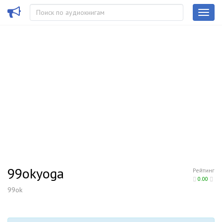
99okyoga
Рейтинг
0.00
99ok