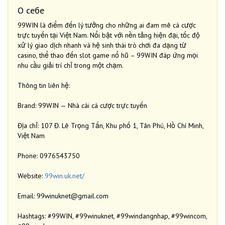
О себе
99WIN là điểm đến lý tưởng cho những ai đam mê cá cược
trực tuyến tại Việt Nam. Nổi bật với nền tảng hiện đại, tốc độ
xử lý giao dịch nhanh và hệ sinh thái trò chơi đa dạng từ
casino, thể thao đến slot game nổ hũ – 99WIN đáp ứng mọi
nhu cầu giải trí chỉ trong một chạm.
Thông tin liên hệ:
Brand: 99WIN — Nhà cái cá cược trực tuyến
Địa chỉ: 107 Đ. Lê Trọng Tấn, Khu phố 1, Tân Phú, Hồ Chí Minh,
Việt Nam
Phone: 0976543750
Website:
99win.uk.net/
Email: 99winuknet@gmail.com
Hashtags: #99WIN, #99winuknet, #99windangnhap, #99wincom,