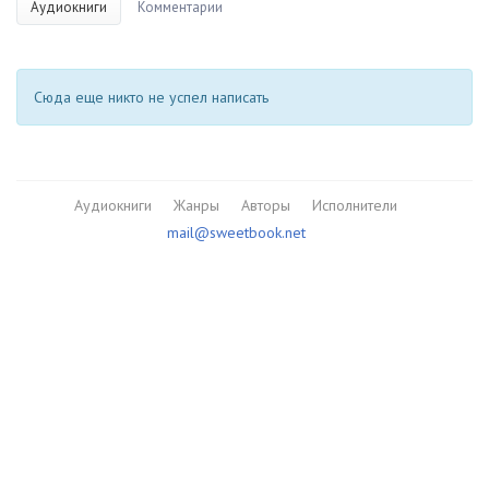
Аудиокниги
Комментарии
Сюда еще никто не успел написать
Аудиокниги
Жанры
Авторы
Исполнители
mail@sweetbook.net