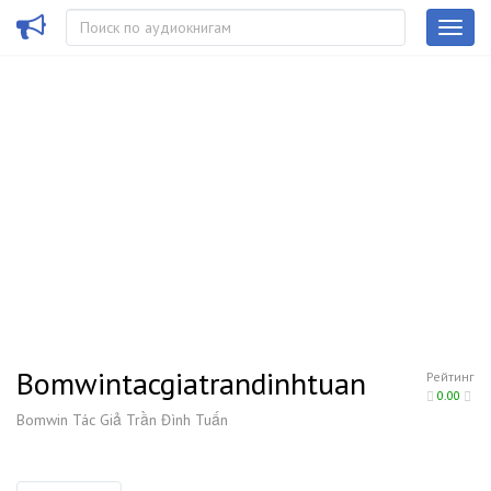
Bomwintacgiatrandinhtuan
Рейтинг
0.00
Bomwin Tác Giả Trần Đình Tuấn