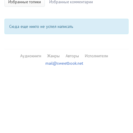
Избранные топики
Избранные комментарии
Сюда еще никто не успел написать
Аудиокниги
Жанры
Авторы
Исполнители
mail@sweetbook.net