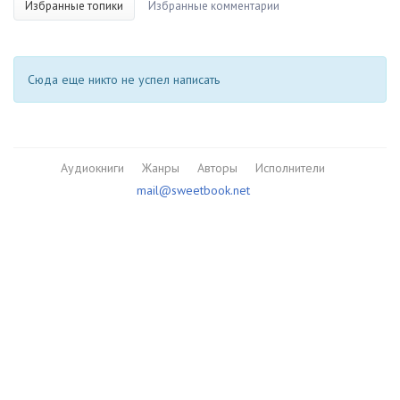
Избранные топики
Избранные комментарии
Сюда еще никто не успел написать
Аудиокниги
Жанры
Авторы
Исполнители
mail@sweetbook.net