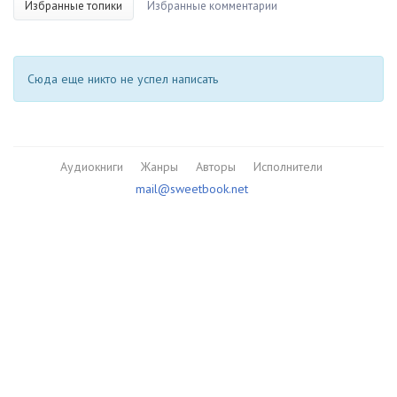
Избранные топики
Избранные комментарии
Сюда еще никто не успел написать
Аудиокниги
Жанры
Авторы
Исполнители
mail@sweetbook.net