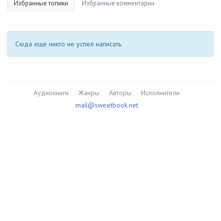
Избранные топики
Избранные комментарии
Сюда еще никто не успел написать
Аудиокниги
Жанры
Авторы
Исполнители
mail@sweetbook.net