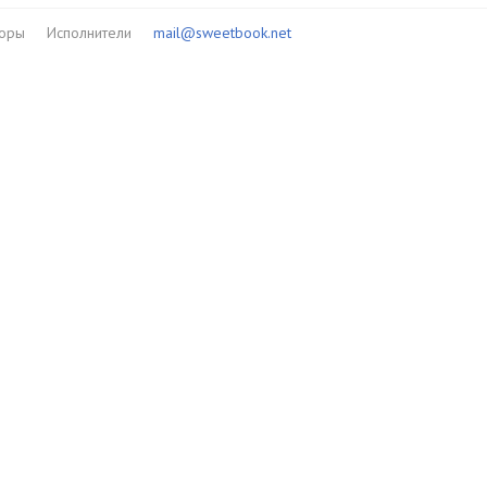
торы
Исполнители
mail@sweetbook.net