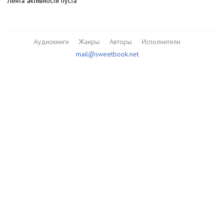
Лента активности пуста
Аудиокниги
Жанры
Авторы
Исполнители
mail@sweetbook.net