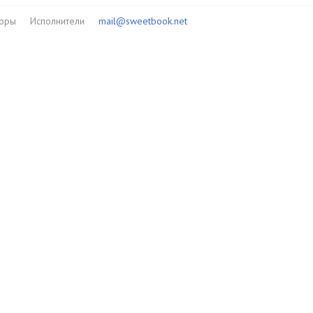
торы
Исполнители
mail@sweetbook.net