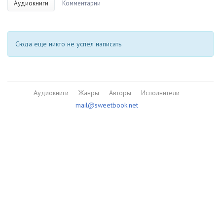
Аудиокниги
Комментарии
Сюда еще никто не успел написать
Аудиокниги
Жанры
Авторы
Исполнители
mail@sweetbook.net