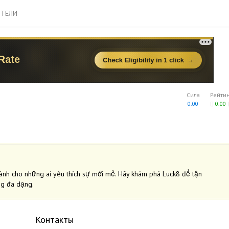
ТЕЛИ
Сила
Рейти
0.00
0.00
dành cho những ai yêu thích sự mới mẻ. Hãy khám phá Luck8 để tận
ng đa dạng.
Контакты