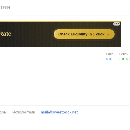
ТЕЛИ
Сила
Рейти
0.00
0.00
торы
Исполнители
mail@sweetbook.net