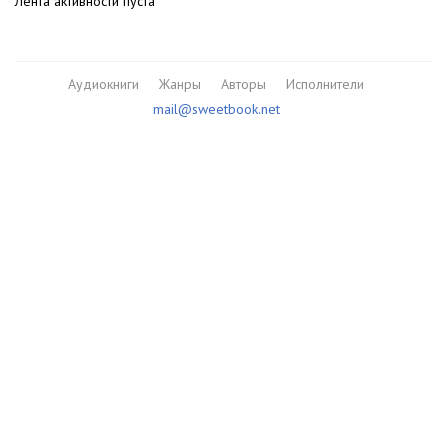
Лента активности пуста
Аудиокниги
Жанры
Авторы
Исполнители
mail@sweetbook.net