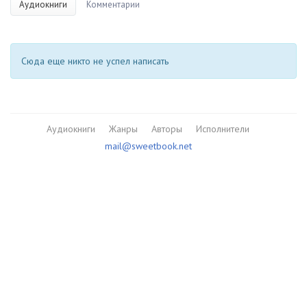
Аудиокниги
Комментарии
Сюда еще никто не успел написать
Аудиокниги
Жанры
Авторы
Исполнители
mail@sweetbook.net