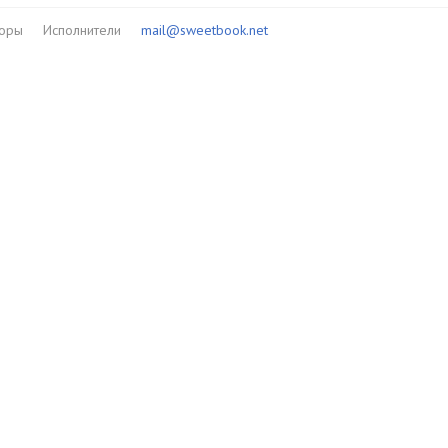
торы
Исполнители
mail@sweetbook.net