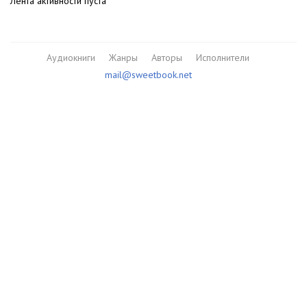
Лента активности пуста
Аудиокниги
Жанры
Авторы
Исполнители
mail@sweetbook.net