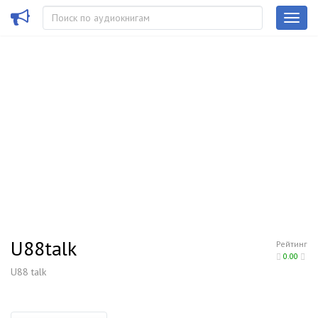
U88talk
Рейтинг
0.00
U88 talk