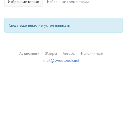
Избранные топики
Избранные комментарии
Сюда еще никто не успел написать
Аудиокниги
Жанры
Авторы
Исполнители
mail@sweetbook.net