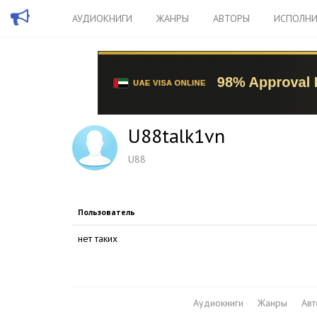
АУДИОКНИГИ
ЖАНРЫ
АВТОРЫ
ИСПОЛНИ
U88talk1vn
U88
Пользователь
нет таких
Аудиокниги
Жанры
Ав